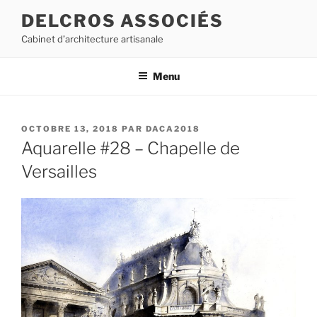
Aller
DELCROS ASSOCIÉS
au
Cabinet d’architecture artisanale
contenu
principal
Menu
PUBLIÉ
OCTOBRE 13, 2018
PAR
DACA2018
LE
Aquarelle #28 – Chapelle de
Versailles