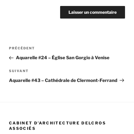
Navigation
Article
PRÉCÉDENT
de
précédent
Aquarelle #24 – Église San Gorgio à Venise
l’article
Article
SUIVANT
suivant
Aquarelle #43 – Cathédrale de Clermont-Ferrand
CABINET D’ARCHITECTURE DELCROS
ASSOCIÉS