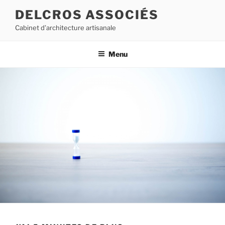
Aller
DELCROS ASSOCIÉS
au
Cabinet d’architecture artisanale
contenu
principal
Menu