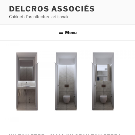
Aller
DELCROS ASSOCIÉS
au
Cabinet d’architecture artisanale
contenu
principal
Menu