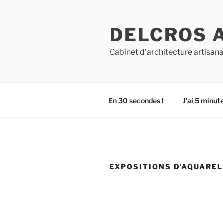
Aller
au
DELCROS 
contenu
principal
Cabinet d’architecture artisana
En 30 secondes !
J’ai 5 minute
EXPOSITIONS D’AQUARE