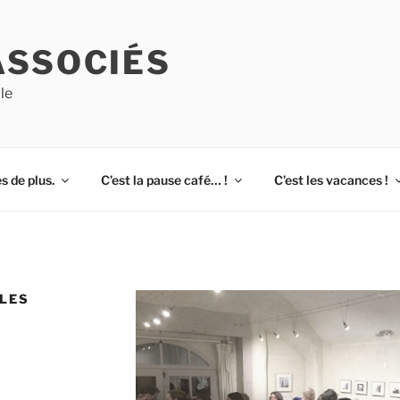
ASSOCIÉS
le
s de plus.
C’est la pause café… !
C’est les vacances !
LLES