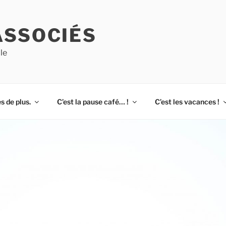
ASSOCIÉS
le
s de plus.
C’est la pause café… !
C’est les vacances !